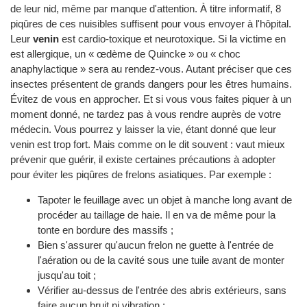
de leur nid, même par manque d'attention. À titre informatif, 8
piqûres de ces nuisibles suffisent pour vous envoyer à l'hôpital.
Leur
venin
est cardio-toxique et neurotoxique. Si la victime en
est allergique, un « œdème de Quincke » ou « choc
anaphylactique » sera au rendez-vous. Autant préciser que ces
insectes présentent de grands dangers pour les êtres humains.
Évitez de vous en approcher. Et si vous vous faites piquer à un
moment donné, ne tardez pas à vous rendre auprès de votre
médecin. Vous pourrez y laisser la vie, étant donné que leur
venin est trop fort. Mais comme on le dit souvent : vaut mieux
prévenir que guérir, il existe certaines précautions à adopter
pour éviter les piqûres de frelons asiatiques. Par exemple :
Tapoter le feuillage avec un objet à manche long avant de
procéder au taillage de haie. Il en va de même pour la
tonte en bordure des massifs ;
Bien s'assurer qu'aucun frelon ne guette à l'entrée de
l'aération ou de la cavité sous une tuile avant de monter
jusqu'au toit ;
Vérifier au-dessus de l'entrée des abris extérieurs, sans
faire aucun bruit ni vibration ;