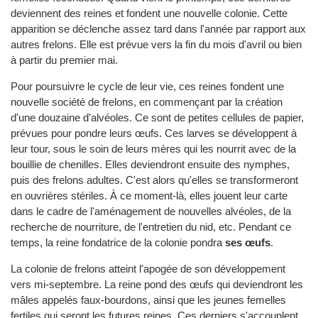
deviennent des reines et fondent une nouvelle colonie. Cette
apparition se déclenche assez tard dans l'année par rapport aux
autres frelons. Elle est prévue vers la fin du mois d'avril ou bien
à partir du premier mai.
Pour poursuivre le cycle de leur vie, ces reines fondent une
nouvelle société de frelons, en commençant par la création
d'une douzaine d'alvéoles. Ce sont de petites cellules de papier,
prévues pour pondre leurs œufs. Ces larves se développent à
leur tour, sous le soin de leurs mères qui les nourrit avec de la
bouillie de chenilles. Elles deviendront ensuite des nymphes,
puis des frelons adultes. C'est alors qu'elles se transformeront
en ouvrières stériles. À ce moment-là, elles jouent leur carte
dans le cadre de l'aménagement de nouvelles alvéoles, de la
recherche de nourriture, de l'entretien du nid, etc. Pendant ce
temps, la reine fondatrice de la colonie pondra
ses œufs
.
La colonie de frelons atteint l'apogée de son développement
vers mi-septembre. La reine pond des œufs qui deviendront les
mâles appelés faux-bourdons, ainsi que les jeunes femelles
fertiles qui seront les futures reines. Ces derniers s'accouplent