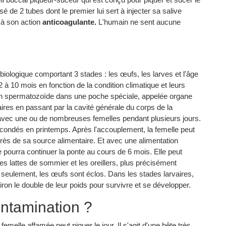
 de 2 tubes dont le premier lui sert à injecter sa salive
e à son action
anticoagulante.
L'humain ne sent aucune
 biologique comportant 3 stades : les œufs, les larves et l'âge
2 à 10 mois en fonction de la condition climatique et leurs
 son spermatozoïde dans une poche spéciale, appelée organe
res en passant par la cavité générale du corps de la
avec une ou de nombreuses femelles pendant plusieurs jours.
fécondés en printemps. Après l'accouplement, la femelle peut
rès de sa source alimentaire. Et avec une alimentation
le pourra continuer la ponte au cours de 6 mois. Elle peut
 les lattes de sommier et les oreillers, plus précisément
rs seulement, les œufs sont éclos. Dans les stades larvaires,
ron le double de leur poids pour survivre et se développer.
ntamination ?
femelle affamée peut piquer le jour. Il s'agit d'une bête très