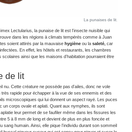
La punaises de lit.
ex Lectularius, la punaise de lit est l'insecte nuisible qui
trouve dans les régions à climats tempérés comme à Juan
ctes soient attirés par la mauvaise
hygiène
ou la
saleté,
car
nfectées. En effet, les hôtels et restaurants, les chambres
s scolaires ainsi que les maisons d'habitation pourraient être
 de lit
'œil nu. Cette créature ne possède pas d'ailes, donc ne vole
on très rapide pour échapper à la vue de ses ennemis et des
oils microscopiques qui lui donnent un aspect rayé. Les puces
c un corps ovale et aplati. Quant aux nymphes, ils sont
 aplatie leur permet de se faufiler même dans les fissures les
entre 5 à 8 mm de long et devient de plus en plus foncée et
u sang humain. Ainsi, elle pique l'individu durant son sommeil
reil buccal piqueur-suceur qui est conçu pour piquer et sucer le