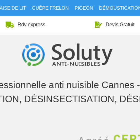
ISE DE LIT
GUÊPE FRELON
PIGEON
DÉMOUSTICATIO
Rdv express
Devis Gratuit
fessionnelle anti nuisible Cannes 
ION, DÉSINSECTISATION, DÉ