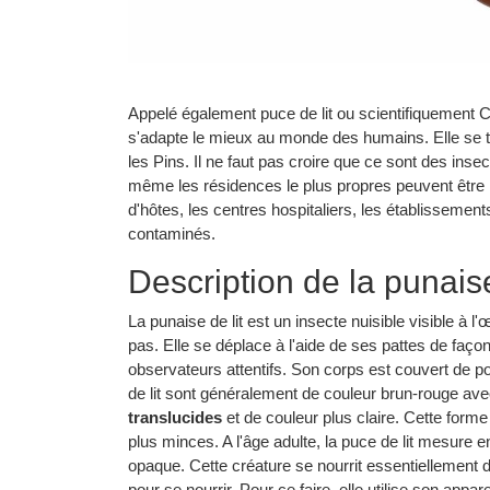
Appelé également puce de lit ou scientifiquement Cim
s'adapte le mieux au monde des humains. Elle se 
les Pins. Il ne faut pas croire que ce sont des inse
même les résidences le plus propres peuvent être i
d'hôtes, les centres hospitaliers, les établissement
contaminés.
Description de la punaise
La punaise de lit est un insecte nuisible visible à l
pas. Elle se déplace à l'aide de ses pattes de faç
observateurs attentifs. Son corps est couvert de p
de lit sont généralement de couleur brun-rouge ave
translucides
et de couleur plus claire. Cette forme
plus minces. A l'âge adulte, la puce de lit mesure 
opaque. Cette créature se nourrit essentiellement d
pour se nourrir. Pour ce faire, elle utilise son appa