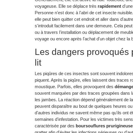
voyageuse. Elle se déplace très
rapidement
d'une
Personne n'est donc à l'abri de cet insecte nuisible
elle peut bien quitter cet endroit et aller dans d'a
s'introduit facilement dans une demeure. Cela peu
ou à travers l'installation ou déplacement de meu
voyage ou encore après l'achat d'un objet chez la 
Les dangers provoqués p
lit
Les piqûres de ces insectes sont souvent indolores,
piquent. Après la piqûre, elles laissent des traces 
moustique. Parfois, elles provoquent des
démange
souvent marquées par des traces groupées dans la
les jambes. La réaction dépend généralement de la s
peuvent disparaître au bout de quelques heures ou
d'autres individus ne savent même pas qu'ils ont é
semaines d'infestation. Pour les victimes très sensi
caractérisée par des
boursouflures prurigineuse
gratter afin d'éviter les infections sérieuses ou d'au