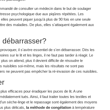
ommandé de consulter un médecin dans le but de soulager
a détresse psychologique due aux piqûres répétées. Les
elles peuvent piquer jusqu'à plus de 90 fois en une seule
ttre des maladies. De plus, elles s'attaquent également aux
n débarrasser?
t provoquer, il s'avère essentiel de s'en débarrasser. Dès les
s sur le lit et les linges, il ne faut pas tarder à réagir. Le
lus on attend, plus il devient difficile de résoudre le
ces nuisibles soi-même, mais les résultats ne sont pas
liers ne peuvent pas empêcher la ré-invasion de ces nuisibles.
er
plus efficaces pour éradiquer les puces de lit. A une
iatement tués. Ainsi, il faut traiter toutes les textiles et
ion d'un sèche-linge et le repassage sont également des moyens
sus plus délicats,
la méthode de congélation
à température