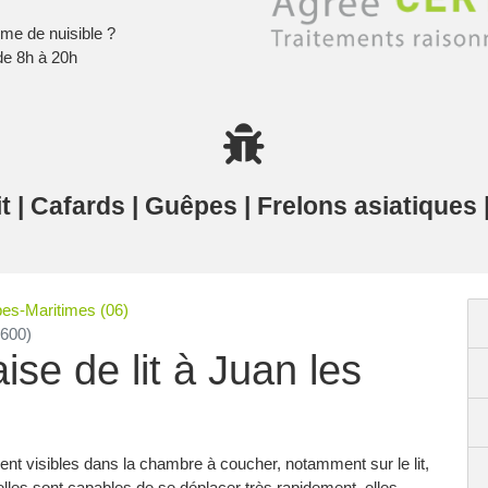
ème de nuisible ?
de 8h à 20h
it | Cafards | Guêpes | Frelons asiatiques
lpes-Maritimes (06)
6600)
ise de lit à Juan les
nt visibles dans la chambre à coucher, notamment sur le lit,
elles sont capables de se déplacer très rapidement, elles