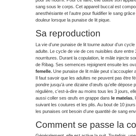
sang sous le corps. Cet appareil buccal est composé
anesthésiante et l'autre pour fluidifier le sang grâc
douleur lorsque la punaise de lit pique.
Sa reproduction
La vie d'une punaise de lit tourne autour d'un cycle
adulte. Le cycle de vie de ces nuisibles dure entre 
nourritures. Durant la copulation, le mâle injecte
de Ribag. Ses semences rejoignent ensuite les ovai
femelle.
Une punaise de lit mâle peut s'accoupler 
Il faut savoir que les adultes ne peuvent pas être 
pondre jusqu'à une dizaine d'œufs qu'elle dépose p
régulière, c'est-à-dire au moins tous les 3 jours, el
aussi coller ses œufs en grappe dans
le matelas
,
suivant les coutures et les plis. Au bout de 10 jou
les punaises ont besoin d'une quantité de sang envi
Comment se passe la co
Généralement, elle est active la nuit. Toutefois, une 