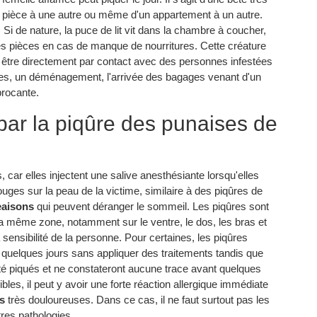
 pièce à une autre ou même d'un appartement à un autre.
. Si de nature, la puce de lit vit dans la chambre à coucher,
utres pièces en cas de manque de nourritures. Cette créature
t être directement par contact avec des personnes infestées
bles, un déménagement, l'arrivée des bagages venant d'un
brocante.
ar la piqûre des punaises de
 car elles injectent une salive anesthésiante lorsqu'elles
rouges sur la peau de la victime, similaire à des piqûres de
aisons
qui peuvent déranger le sommeil. Les piqûres sont
 même zone, notamment sur le ventre, le dos, les bras et
ensibilité de la personne. Pour certaines, les piqûres
 quelques jours sans appliquer des traitements tandis que
té piqués et ne constateront aucune trace avant quelques
bles, il peut y avoir une forte réaction allergique immédiate
s
très douloureuses. Dans ce cas, il ne faut surtout pas les
tres pathologies.