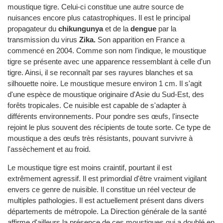
moustique tigre. Celui-ci constitue une autre source de
nuisances encore plus catastrophiques. Il est le principal
propagateur du
chikungunya
et de la
dengue
par la
transmission du virus
Zika.
Son apparition en France a
commencé en 2004. Comme son nom l'indique, le moustique
tigre se présente avec une apparence ressemblant à celle d'un
tigre. Ainsi, il se reconnaît par ses rayures blanches et sa
silhouette noire. Le moustique mesure environ 1 cm. Il s'agit
d'une espèce de moustique originaire d'Asie du Sud-Est, des
forêts tropicales. Ce nuisible est capable de s'adapter à
différents environnements. Pour pondre ses œufs, l'insecte
rejoint le plus souvent des récipients de toute sorte. Ce type de
moustique a des œufs très résistants, pouvant survivre à
l'assèchement et au froid.
Le moustique tigre est moins craintif, pourtant il est
extrêmement agressif. Il est primordial d'être vraiment vigilant
envers ce genre de nuisible. Il constitue un réel vecteur de
multiples pathologies. Il est actuellement présent dans divers
départements de métropole. La Direction générale de la santé
affirme d'ailleurs la présence de ces moustiques qui a doublé en