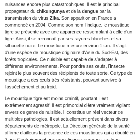
nuisances encore plus catastrophiques. Il est le principal
propagateur du
chikungunya
et de la
dengue
par la
transmission du virus
Zika.
Son apparition en France a
commencé en 2004. Comme son nom l'indique, le moustique
tigre se présente avec une apparence ressemblant à celle d'un
tigre. Ainsi, il se reconnaît par ses rayures blanches et sa
silhouette noire. Le moustique mesure environ 1 cm. Il s'agit
d'une espèce de moustique originaire d'Asie du Sud-Est, des
forêts tropicales. Ce nuisible est capable de s'adapter à
différents environnements. Pour pondre ses œufs, l'insecte
rejoint le plus souvent des récipients de toute sorte. Ce type de
moustique a des œufs très résistants, pouvant survivre à
l'assèchement et au froid.
Le moustique tigre est moins craintif, pourtant il est
extrêmement agressif. Il est primordial d'être vraiment vigilant
envers ce genre de nuisible. Il constitue un réel vecteur de
multiples pathologies. Il est actuellement présent dans divers
départements de métropole. La Direction générale de la santé
affirme d'ailleurs la présence de ces moustiques qui a doublé en
2 ans Contrairement aux moustiques communs, ce type